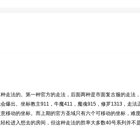
种走法的。第一种官方的走法，后面两种是市面复古服的走法，
出。坐标教主911，牛魔411，魔魂915，修罗1313，走
随意移动的坐标。而上期的官方圣域只有六个可移动的坐标，难
轻松进入想去的房间，但这种走法的胜率大多数40号系列并不