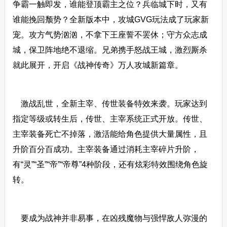
争霸一触即发，谁能登顶霸主之位？兵临城下时，又有
谁能挽回颓势？全新版本中，攻城GVG玩法成了玩家新
宠。攻方气势汹汹，不拿下王座誓不罢休；守方众志成
城，保卫阵地绝不退缩。兄弟携手怒战王城，激烈厮杀
就此展开，开启《战神传奇》万人攻城新篇章。
激战乱世，全新主宰、传世装备特效来袭。玩家达到
指定等级或转生后，传世、主宰系统正式开放。传世、
主宰装备死亡不掉落，激活能给角色提供大量属性，且
升阶百分百成功。主宰装备通过消耗主宰碎片升阶，
有“灵”“圣”“帝”“帝尊”4种阶段，还有炫彩特效围绕角色旋
转。
要成为战神并非易事，在凶残魔物与强悍敌人弥漫的