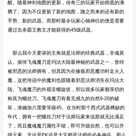
醒。随着神剑地图的更新，传奇三的玩家开始彻底的沸
腾了。因为不仅更新了新的地图，随之而来的还有新的
手势、新的武器。而那时最令玩家心驰神往的便是需要
通过击杀霸王教主才能获得的45级武器。
那么我今天要讲的主角就是法师的经典武器，非魂莫
认。据传飞魂魔刃是玛法大陆最神秘的武器之一，曾经
被邪恶的法师拥有，但其因为在修炼邪恶魔功时走火入
魔，这把传说中的魔剑也跟随着邪恶法师消失在玛法大
陆。飞魂魔刃的外观呈螺旋状，所以很多玩家都亲切的
称其为螺丝刀。飞魂魔刃有着无感九的自然9-20的破
坏，准确加六需要等级45。在当时那个西式武器稀缺的
年代，拥有一把螺丝刀对于法师玩家来说那就无比满足
了，而且魔魂魔刃属性不错，即可升级自然，也可以升
级元素，无论是PK还是大宝都是法师的必备神兵，那么