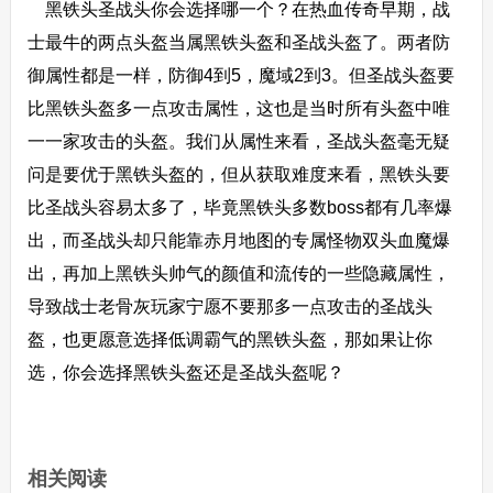
黑铁头圣战头你会选择哪一个？在热血传奇早期，战
士最牛的两点头盔当属黑铁头盔和圣战头盔了。两者防
御属性都是一样，防御4到5，魔域2到3。但圣战头盔要
比黑铁头盔多一点攻击属性，这也是当时所有头盔中唯
一一家攻击的头盔。我们从属性来看，圣战头盔毫无疑
问是要优于黑铁头盔的，但从获取难度来看，黑铁头要
比圣战头容易太多了，毕竟黑铁头多数boss都有几率爆
出，而圣战头却只能靠赤月地图的专属怪物双头血魔爆
出，再加上黑铁头帅气的颜值和流传的一些隐藏属性，
导致战士老骨灰玩家宁愿不要那多一点攻击的圣战头
盔，也更愿意选择低调霸气的黑铁头盔，那如果让你
选，你会选择黑铁头盔还是圣战头盔呢？
相关阅读